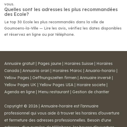
vous.
Quelles sont les adresses les plus recommandées
des Ecole?
Le top 30 Ecole les plus recommandés dans la ville de
Goumoens-la-Ville — Lire les avis, vérifiez les dates disponibles
et réservez en ligne ou par téléphone.
Annuaire gratuit
|
Pages jaune
|
Horaires Suisse
|
Horaires
Canada
|
Annuario orari
|
Horaires Maroc
|
Anuario-horario
|
Yellow Pages
|
Oeffnungszeiten firmen
|
Annuaire inversé
|
Yellow Pages UK
|
Yellow Pages USA
|
Horaire societe
|
Agenda en ligne
|
Menu restaurant
|
Gestion de chantier
Copyright © 2026 | Annuaire-horaire est l’annuaire
professionnel qui vous aide à trouver les horaires d’ouverture
et fermeture des adresses professionnelles. Besoin d'une