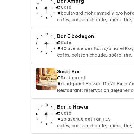
Bar Amarg
Café
boulevard Mohammed V c/o hotel
cafés, boisson chaude, apéro, thé,
Bar Elbodegon
Café
40 avenue des F.a.r. c/o hôtel Ro
cafés, boisson chaude, apéro, thé,
Sushi Bar
Restaurant
rond-point Hassan II c/o Husa 
Restaurant: réservation déjeuner d
Bar le Hawaï
Café
28 avenue des Far, FES
cafés, boisson chaude, apéro, thé,