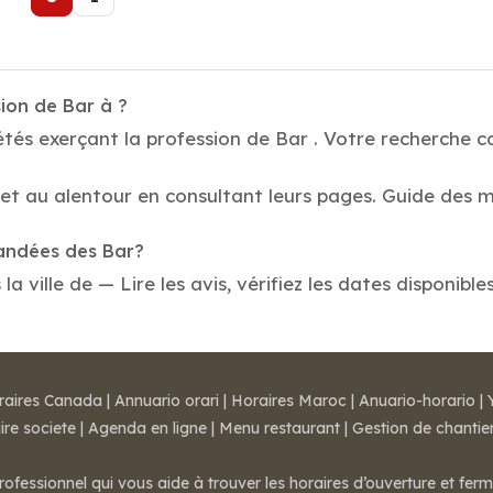
ion de Bar à ?
és exerçant la profession de Bar . Votre recherche conc
 et au alentour en consultant leurs pages. Guide des m
mandées des Bar?
 ville de — Lire les avis, vérifiez les dates disponible
raires Canada
|
Annuario orari
|
Horaires Maroc
|
Anuario-horario
|
ire societe
|
Agenda en ligne
|
Menu restaurant
|
Gestion de chantie
rofessionnel qui vous aide à trouver les horaires d’ouverture et fer