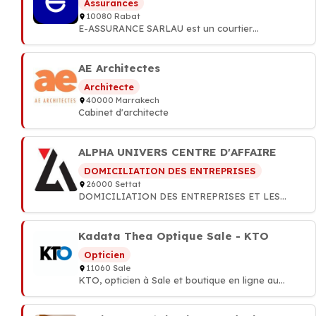
Assurances
10080 Rabat
E-ASSURANCE SARLAU est un courtier
d'assurances indépendant basé à Hay Riad
(Rabat), agréé ACAPS. Comparez gratuitement les
offres des principales compagnies au Maroc et
AE Architectes
souscrivez 100 % en ligne avec un
Architecte
accompagnement personnalisé.
40000 Marrakech
Cabinet d'architecte
ALPHA UNIVERS CENTRE D'AFFAIRE
DOMICILIATION DES ENTREPRISES
26000 Settat
DOMICILIATION DES ENTREPRISES ET LES
ANNONCES LEGALE
Kadata Thea Optique Sale - KTO
Opticien
11060 Sale
KTO, opticien à Sale et boutique en ligne au
Maroc. Lunettes de vue, lunettes de soleil et
lentilles de contact des plus grandes marques.