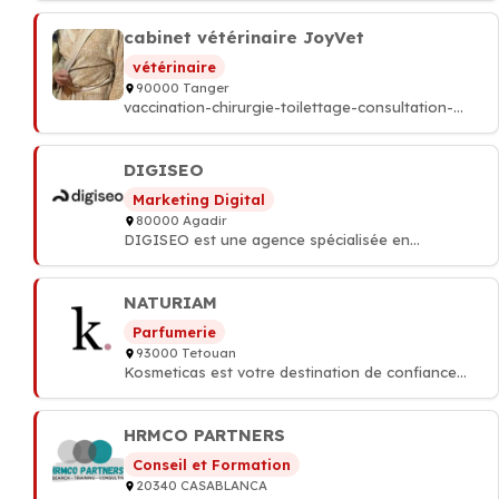
conseils en gestion
cabinet vétérinaire JoyVet
vétérinaire
90000 Tanger
vaccination-chirurgie-toilettage-consultation-
hospitalisation
DIGISEO
Marketing Digital
80000 Agadir
DIGISEO est une agence spécialisée en
référencement naturel (SEO) et en marketing
digital.
NATURIAM
Parfumerie
93000 Tetouan
Kosmeticas est votre destination de confiance
pour des parfums et cosmétiques authentiques
au Maroc. Découvrez notre sélection haut de
gamme de marques renommées.
HRMCO PARTNERS
Conseil et Formation
20340 CASABLANCA