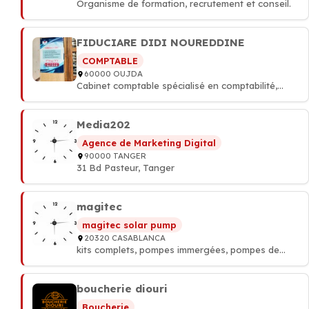
Organisme de formation, recrutement et conseil.
FIDUCIARE DIDI NOUREDDINE
COMPTABLE
60000 OUJDA
Cabinet comptable spécialisé en comptabilité,
fiscalité et création d’entreprise. Nous
accompagnons les entreprises et auto-
entrepreneurs dans leurs démarches
Media202
administratives et financières. Service
Agence de Marketing Digital
professionnel, rapide et confidentiel.
90000 TANGER
31 Bd Pasteur, Tanger
magitec
magitec solar pump
20320 CASABLANCA
kits complets, pompes immergées, pompes de
surface) Systèmes de filtration et d’osmose
inverse pour l’eau potable Traitement et
équipements de piscine
boucherie diouri
Boucherie