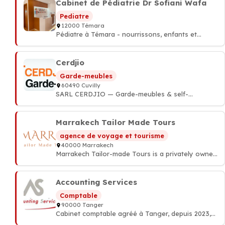
Examen de vue, conseil personnalisé, montage de
Cabinet de Pédiatrie Dr Sofiani Wafa
verres et livraison partout au Maroc.
Pediatre
12000 Témara
Pédiatre à Témara - nourrissons, enfants et
adolescents
Cerdjio
Garde-meubles
60490 Cuvilly
SARL CERDJIO — Garde-meubles & self-
stockage à Cuvilly (Oise), à 1h de Paris. Boxes de
1 à 10 m², accès 7j/7, sécurisé. 1er mois à 1€.
Marrakech Tailor Made Tours
agence de voyage et tourisme
40000 Marrakech
Marrakech Tailor-made Tours is a privately owned
company operated by certified local guides,
providing genuine yet comfortable experiences.
Discover the medina, Atlas Mountains, and Berber
Accounting Services
villages through meticulously designed journeys.
Comptable
90000 Tanger
Cabinet comptable agréé à Tanger, depuis 2023,
création d'entreprise, comptabilité, fiscalité et