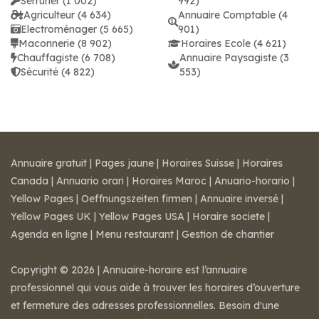
Serrurier (1 002)
992)
Agriculteur (4 634)
Annuaire Comptable (4
Electroménager (5 665)
901)
Maconnerie (8 902)
Horaires Ecole (4 621)
Chauffagiste (6 708)
Annuaire Paysagiste (3
Sécurité (4 822)
553)
Annuaire gratuit
|
Pages jaune
|
Horaires Suisse
|
Horaires
Canada
|
Annuario orari
|
Horaires Maroc
|
Anuario-horario
|
Yellow Pages
|
Oeffnungszeiten firmen
|
Annuaire inversé
|
Yellow Pages UK
|
Yellow Pages USA
|
Horaire societe
|
Agenda en ligne
|
Menu restaurant
|
Gestion de chantier
Copyright © 2026 | Annuaire-horaire est l’annuaire
professionnel qui vous aide à trouver les horaires d’ouverture
et fermeture des adresses professionnelles. Besoin d'une