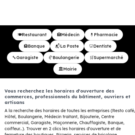
🍽
Restaurant
🏥
Médecin
💊
Pharmacie
🏦
Banque
📬
La Poste
🦷
Dentiste
🔧
Garagiste
🥐
Boulangerie
🛒
Supermarché
🏛
Mairie
Vous recherchez les horaires d'ouverture des
commerces, professionnels du bâtiment, ouvriers et
artisans
A la recherche des horaires de toutes les entreprises (Resto café
Hôtel, Boulangerie, Médecin traitant, Bijouterie, Centre
commercial, Garagiste, Maçonnerie, Chauffagiste, Banque,
coiffeur...). Trouver en 2 clics les horaires d'ouverture et de
fermeture des boutiques, Pizzeria, services de bricolage.