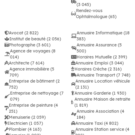
(3 045)
Rendez-vous
Ophtalmologue (65)
Avocat (2 822)
Annuaire Informatique (18
Institut de beauté (2 056)
383)
Photographe (3 601)
Annuaire Assurance (5
Agence de voyages (8
500)
014)
Horaires Mutuelle (2 399)
Architecte (7 614)
Annuaire Emploi (3 044)
Agence immobilière (5
Horaires Crèche (2 316)
709)
Annuaire Transport (7 748)
Entreprise de bâtiment (2
Annuaire Location véhicule
752)
(2 131)
Entreprise de nettoyage (7
Annuaire Garderie (1 930)
079)
Annuaire Maison de retraite
Entreprise de peinture (4
(1 819)
251)
Annuaire Association (4
Menuiserie (2 059)
184)
Electricien (1 057)
Annuaire Taxi (4 802)
Plombier (4 163)
Annuaire Station service (4