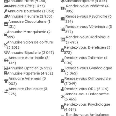
Annuaire Hôtel (9 148)
Kinésithérapeute (4 625)
Annuaire Gîte (1 377)
Rendez-vous Pédiatre (4
Annuaire Boucherie (1 068)
885)
Annuaire Fleuriste (2 950)
Rendez-vous Psychiatre (3
Annuaire Chocolaterie (1
224)
131)
Rendez-vous Vétérinaire (3
Annuaire Maroquinerie (2
377)
559)
Rendez-vous Radiologue
Annuaire Salon de coiffure
(3 695)
(3 201)
Rendez-vous Diététicien (3
Annuaire Bijouterie (2 047)
573)
Annuaire Auto-école (3
Rendez-vous Infirmier (4
145)
004)
Annuaire Opticien (6 522)
Rendez-vous Gynécologue
Annuaire Papeterie (4 952)
(3 065)
Annuaire Vêtement (3
Rendez-vous Orthopédiste
002)
(3 049)
Annuaire Chaussure (3
Rendez-vous ORL (2 114)
926)
Rendez-vous Osteopathe
(5 465)
Rendez-vous Psychologue
(4 014)
Rendez-vous Ambulance