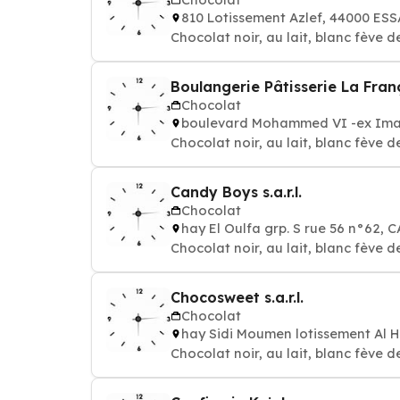
810 Lotissement Azlef, 44000 E
Chocolat noir, au lait, blanc fève d
Boulangerie Pâtisserie La Fran
Chocolat
boulevard Mohammed VI -ex Imam
Chocolat noir, au lait, blanc fève d
Candy Boys s.a.r.l.
Chocolat
hay El Oulfa grp. S rue 56 n°62,
Chocolat noir, au lait, blanc fève d
Chocosweet s.a.r.l.
Chocolat
hay Sidi Moumen lotissement Al
Chocolat noir, au lait, blanc fève d