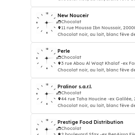
New Nouceir
Chocolat
11 rue Moussa Ibn Noussair, 20
Chocolat noir, au lait, blanc fève d
Perle
Chocolat
3 rue Abou Al Waqt Khalaf -ex F
Chocolat noir, au lait, blanc fève d
Pralinor s.a.r.l.
Chocolat
44 rue Taha Houcine -ex Galilé
Chocolat noir, au lait, blanc fève d
Prestige Food Distribution
Chocolat
2 boulevard Sfax -ex BenAissa Ej