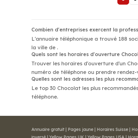
Combien d'entreprises exercent la profes
L'annuaire téléphonique a trouvé 188 soci
la ville de .
Quels sont les horaires d'ouverture Choco
Trouver les horaires d'ouverture d'un Cho
numéro de téléphone ou prendre rendez-
Quelles sont les adresses les plus recom
Le top 30 Chocolat les plus recommandés da
téléphone.
Annuaire gratuit
|
Pages jaune
|
Horaires Suisse
|
Ho
inversé
|
Yellow Pages UK
|
Yellow Pages USA
|
Hora