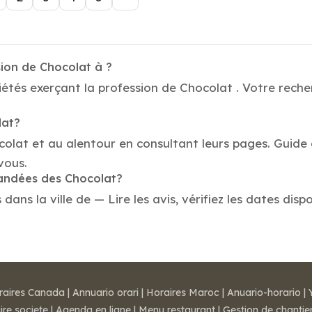
sion de Chocolat à ?
étés exerçant la profession de Chocolat . Votre reche
lat?
colat et au alentour en consultant leurs pages. Guide 
vous.
mandées des Chocolat?
ns la ville de — Lire les avis, vérifiez les dates dispo
raires Canada
|
Annuario orari
|
Horaires Maroc
|
Anuario-horario
|
ire societe
|
Agenda en ligne
|
Menu restaurant
|
Gestion de chantie