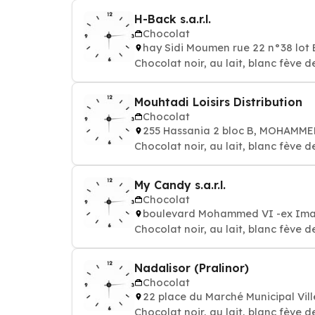
H-Back s.a.r.l.
Chocolat
hay Sidi Moumen rue 22 n°38 lo
Chocolat noir, au lait, blanc fève d
Mouhtadi Loisirs Distribution
Chocolat
255 Hassania 2 bloc B, MOHAMM
Chocolat noir, au lait, blanc fève d
My Candy s.a.r.l.
Chocolat
boulevard Mohammed VI -ex Imam
Chocolat noir, au lait, blanc fève d
Nadalisor (Pralinor)
Chocolat
22 place du Marché Municipal Vil
Chocolat noir, au lait, blanc fève d