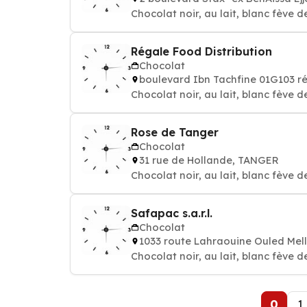
Chocolat noir, au lait, blanc fève d
Régale Food Distribution
Chocolat
boulevard Ibn Tachfine 01G103 r
Chocolat noir, au lait, blanc fève d
Rose de Tanger
Chocolat
31 rue de Hollande, TANGER
Chocolat noir, au lait, blanc fève d
Safapac s.a.r.l.
Chocolat
1033 route Lahraouine Ouled Mel
Chocolat noir, au lait, blanc fève d
0
1