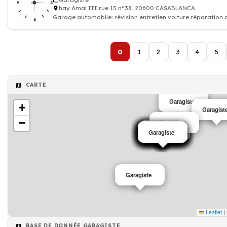
Garagiste
hay Amal III rue 15 n°38, 20600 CASABLANCA
Garage automobile: révision entretien voiture réparation
0
1
2
3
4
5
CARTE
Garagiste
+
Garagist
−
Garagiste
Garagiste
Garagiste
Garagiste
Garagiste
Garagiste
Garagiste
Garagiste
Garagiste
Garagiste
Garagiste
Garagiste
Garagiste
Garagiste
Garagiste
Garagiste
Garagiste
Garagiste
Leaflet
|
BASE DE DONNÉE GARAGISTE