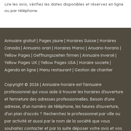
Lire les avis, vérifiez les dates disponibles et réservez en ligne
ou par téléphone.
Annuaire gratuit
|
Pages jaune
|
Horaires Suisse
|
Horaires
Canada
|
Annuario orari
|
Horaires Maroc
|
Anuario-horario
|
Yellow Pages
|
Oeffnungszeiten firmen
|
Annuaire inversé
|
Yellow Pages UK
|
Yellow Pages USA
|
Horaire societe
|
Agenda en ligne
|
Menu restaurant
|
Gestion de chantier
Copyright © 2026 | Annuaire-horaire est l’annuaire
professionnel qui vous aide à trouver les horaires d’ouverture
et fermeture des adresses professionnelles. Besoin d'une
adresse, d'un numéro de téléphone, les heures d’ouverture,
d’un plan d'accès ? Recherchez le professionnel par ville ou
par activité et aussi par le nom de la société que vous
souhaitez contacter et par la suite déposer votre avis et vos