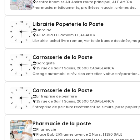
centre Khamiss Aït Amira route principal, AIT AMIRA
Pharmacie: médicaments, prothèses, vaccin, crèmes de
soin...Pharmacien
Librairie Papeterie la Poste
Librairie
Al Houria II Lakhiam II, AGADIR
Librairie: achat livre roman, vente de bande dessinée, ma
revue
Carrosserie de la Poste
Garagiste
15 rue de Saint Saëns, 20300 CASABLANCA
Garage automobile: révision entretien voiture réparation
carrosserie, dépannage répara
Carrosserie de la Poste
Entreprise de peinture
15 rue de Saint Saëns, 20300 CASABLANCA
Entreprise de peinture revêtement sols mûrs, pose papier p
Devis travaux peinture d
Pharmacie de la poste
Pharmacie
Place Bab ElKhames avenue 2 Mars, 11150 SALE