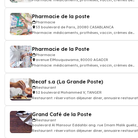
Pharmacie: médicaments, prothèses, vaccin, crèmes de
soin...Pharmacien
Pharmacie de la poste
Pharmacie
53 boulevard de Paris, 20080 CASABLANCA
Pharmacie: médicaments, prothèses, vaccin, crèmes de
soin...Pharmacien
Pharmacie de la Poste
Pharmacie
avenue ElMouquawama, 80000 AGADIR
Pharmacie: médicaments, prothèses, vaccin, crèmes de
soin...Pharmacien
Recaf s.a (La Grande Poste)
Restaurant
52 boulevard Mohammed V, TANGER
Restaurant: réservation déjeuner dîner, annuaire restaurat
resto
Grand Café de la Poste
Restaurant
boulevard Al Mansour Eddahbi ang. rue Imam Malik guel
Restaurant: réservation déjeuner dîner, annuaire restaurat
resto