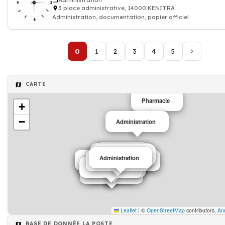
Administration
3 place administrative, 14000 KENITRA
Administration, documentation, papier officiel
0
1
2
3
4
5
CARTE
Pharmacie
+
−
Administration
Restaurant
Administration
Administration
Administration
Hôtel
Pharmacie
Entreprise de transport
Entreprise de peinture
Pharmacie
Garagiste
Administration
Pharmacie
Restaurant
Administration
Administration
Pharmacie
Librairie
Administration
Leaflet
|
©
OpenStreetMap
contributors,
An
BASE DE DONNÉE LA POSTE