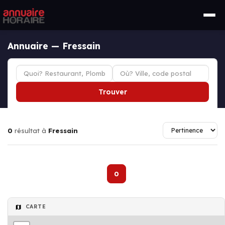
Annuaire — Fressain
Trouver
0
résultat à
Fressain
0
CARTE