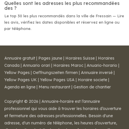
Quelles sont les adresses les plus recommandées
des ?
Le top 30 les plus recommandés dans la ville de Fressain — Lire
les avis, vérifiez les dates disponibles et réservez en ligne ou
par téléphone.
Annuaire gratuit
|
Pages jaune
|
Horaires Suisse
|
Horaires
Canada
|
Annuario orari
|
Horaires Maroc
|
Anuario-horario
|
Yellow Pages
|
Oeffnungszeiten firmen
|
Annuaire inversé
|
Yellow Pages UK
|
Yellow Pages USA
|
Horaire societe
|
Agenda en ligne
|
Menu restaurant
|
Gestion de chantier
Copyright © 2026 | Annuaire-horaire est l’annuaire
professionnel qui vous aide à trouver les horaires d’ouverture
et fermeture des adresses professionnelles. Besoin d'une
adresse, d'un numéro de téléphone, les heures d’ouverture,