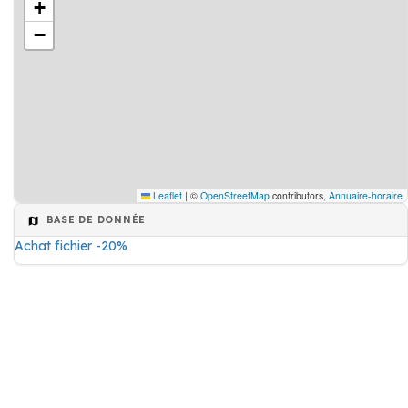
+
−
Leaflet
|
©
OpenStreetMap
contributors,
Annuaire-horaire
BASE DE DONNÉE
Achat fichier -20%