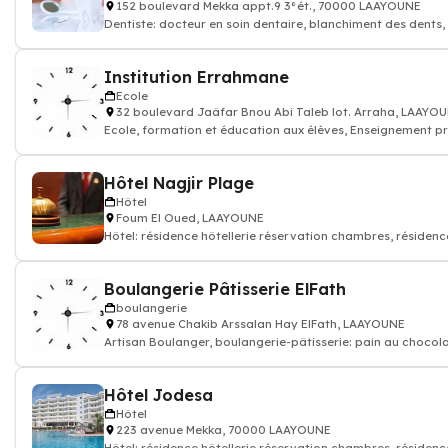
152 boulevard Mekka appt.9 3°ét., 70000 LAAYOUNE
Dentiste: docteur en soin dentaire, blanchiment des dents, 
Institution Errahmane
Ecole
32 boulevard Jaâfar Bnou Abi Taleb lot. Arraha, LAAYO
Ecole, formation et éducation aux élèves, Enseignement pr
Hôtel Nagjir Plage
Hôtel
Foum El Oued, LAAYOUNE
Hôtel: résidence hôtellerie réservation chambres, résiden
Boulangerie Pâtisserie ElFath
boulangerie
78 avenue Chakib Arssalan Hay ElFath, LAAYOUNE
Artisan Boulanger, boulangerie-pâtisserie: pain au chocol
boulanger
Hôtel Jodesa
Hôtel
223 avenue Mekka, 70000 LAAYOUNE