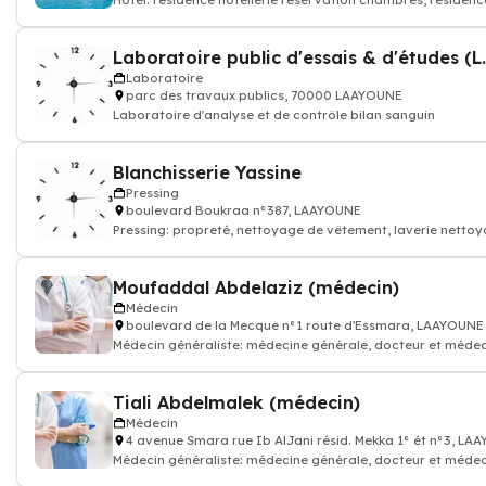
Hôtel: résidence hôtellerie réservation chambres, résiden
Laboratoire public d'essais & d'études (L.p
Laboratoire
parc des travaux publics, 70000 LAAYOUNE
Laboratoire d'analyse et de contrôle bilan sanguin
Blanchisserie Yassine
Pressing
boulevard Boukraa n°387, LAAYOUNE
Pressing: propreté, nettoyage de vêtement, laverie nettoy
Moufaddal Abdelaziz (médecin)
Médecin
boulevard de la Mecque n°1 route d'Essmara, LAAYOUNE
Médecin généraliste: médecine générale, docteur et médec
Tiali Abdelmalek (médecin)
Médecin
4 avenue Smara rue Ib AlJani résid. Mekka 1° ét n°3, LA
Médecin généraliste: médecine générale, docteur et médec