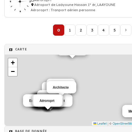
Aéroroprt
Aéroport de Laâyoune Hassan 1° ér, LAAYOUNE
Aéroroprt : Tranport aérien personne
0
1
2
3
4
5
Assurance
CARTE
+
−
Pressing
Architecte
Chaussure
Agriculture
Entreprise de bâtiment
Administration
boulangerie
Laboratoire
Agriculture
Assurance
Hôtel
Bijouterie
Dentiste
Ecole
Hôtel
Banque
Aéroroprt
Médecin
M
Leaflet
|
©
OpenStreetM
BASE DE DONNÉE