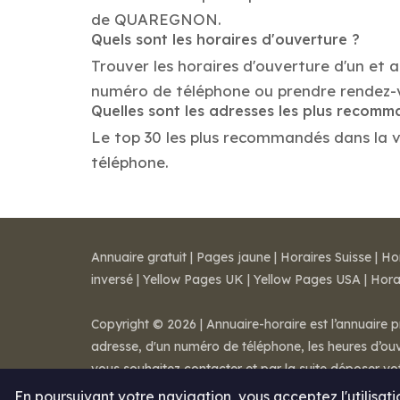
de QUAREGNON.
Quels sont les horaires d'ouverture ?
Trouver les horaires d'ouverture d'un et
numéro de téléphone ou prendre rendez-
Quelles sont les adresses les plus recom
Le top 30 les plus recommandés dans la vi
téléphone.
Annuaire gratuit
|
Pages jaune
|
Horaires Suisse
|
Ho
inversé
|
Yellow Pages UK
|
Yellow Pages USA
|
Hora
Copyright © 2026 | Annuaire-horaire est l’annuaire p
adresse, d'un numéro de téléphone, les heures d’ouve
vous souhaitez contacter et par la suite déposer v
Mentions légales
-
Conditions de ventes
-
Contact
En poursuivant votre navigation, vous acceptez l'utilisat