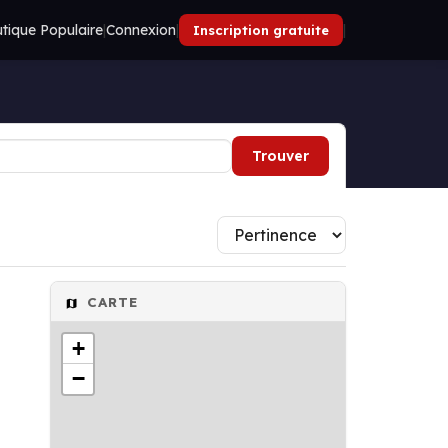
tique Populaire
|
Connexion
|
|
Inscription gratuite
Trouver
CARTE
+
−