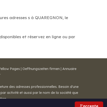
lleures adresses s à QUAREGNON, le
isponibles et réservez en ligne ou par
Yellow Pages
|
Oeffnungszeiten firmen
|
Annuaire
r
meture des adresses professionnelles. Besoin d'une
par activité et aussi par le nom de la société que
tion.
J'accepte