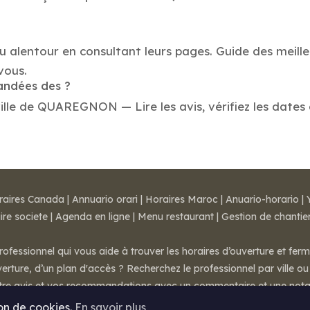
 au alentour en consultant leurs pages. Guide des mei
vous.
mandées des ?
lle de QUAREGNON — Lire les avis, vérifiez les dates d
raires Canada
|
Annuario orari
|
Horaires Maroc
|
Anuario-horario
|
ire societe
|
Agenda en ligne
|
Menu restaurant
|
Gestion de chantie
rofessionnel qui vous aide à trouver les horaires d’ouverture et fer
rture, d’un plan d'accès ? Recherchez le professionnel par ville ou 
otre avis et vos recommandations avec un commentaire et une nota
ion de cookies.
En savoir plus