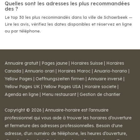
Quelles sont les adresses les plus recommandées
des ?
Le top 30 les plus recommandés dans la ville de Schaerbeek —
Lire les avis, vérifiez les dates disponibles et réservez en ligne
ou par téléphone.
Annuaire gratuit
|
Pages jaune
|
Horaires Suisse
|
Horaires
Canada
|
Annuario orari
|
Horaires Maroc
|
Anuario-horario
|
Yellow Pages
|
Oeffnungszeiten firmen
|
Annuaire inversé
|
Yellow Pages UK
|
Yellow Pages USA
|
Horaire societe
|
Agenda en ligne
|
Menu restaurant
|
Gestion de chantier
Copyright © 2026 | Annuaire-horaire est l’annuaire
professionnel qui vous aide à trouver les horaires d’ouverture
et fermeture des adresses professionnelles. Besoin d'une
adresse, d'un numéro de téléphone, les heures d’ouverture,