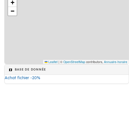
+
−
Leaflet
|
©
OpenStreetMap
contributors,
Annuaire-horaire
BASE DE DONNÉE
Achat fichier -20%