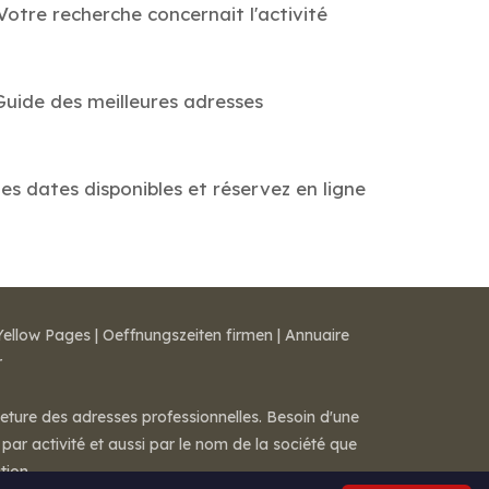
otre recherche concernait l'activité
Guide des meilleures adresses
les dates disponibles et réservez en ligne
Yellow Pages
|
Oeffnungszeiten firmen
|
Annuaire
r
meture des adresses professionnelles. Besoin d'une
par activité et aussi par le nom de la société que
tion.