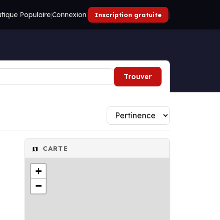
tique Populaire
|
Connexion
|
|
Inscription gratuite
Trouver
CARTE
+
−