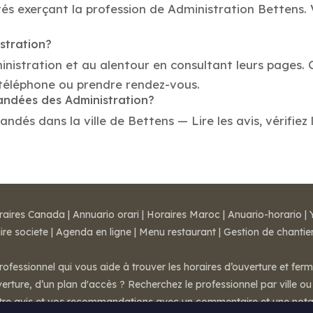
és exerçant la profession de Administration Bettens. V
stration?
inistration et au alentour en consultant leurs pages. 
 téléphone ou prendre rendez-vous.
mandées des Administration?
dés dans la ville de Bettens — Lire les avis, vérifiez 
raires Canada
|
Annuario orari
|
Horaires Maroc
|
Anuario-horario
|
ire societe
|
Agenda en ligne
|
Menu restaurant
|
Gestion de chantie
rofessionnel qui vous aide à trouver les horaires d’ouverture et fer
rture, d’un plan d'accès ? Recherchez le professionnel par ville ou 
otre avis et vos recommandations avec un commentaire et une nota