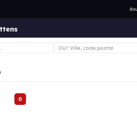
Bou
ttens
s
0