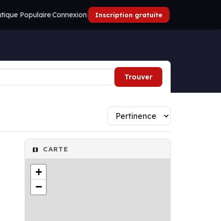
tique Populaire
|
Connexion
|
|
Inscription gratuite
Trouver
CARTE
+
−