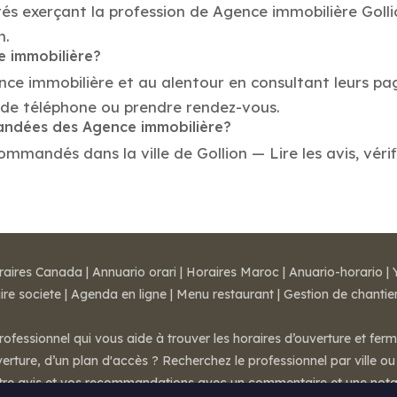
és exerçant la profession de Agence immobilière Gollio
n.
e immobilière?
nce immobilière et au alentour en consultant leurs pa
 de téléphone ou prendre rendez-vous.
mandées des Agence immobilière?
mmandés dans la ville de Gollion — Lire les avis, vérif
raires Canada
|
Annuario orari
|
Horaires Maroc
|
Anuario-horario
|
ire societe
|
Agenda en ligne
|
Menu restaurant
|
Gestion de chantie
rofessionnel qui vous aide à trouver les horaires d’ouverture et fer
rture, d’un plan d'accès ? Recherchez le professionnel par ville ou 
otre avis et vos recommandations avec un commentaire et une nota