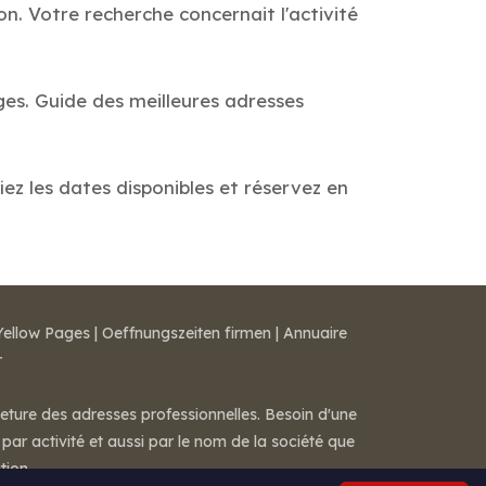
n. Votre recherche concernait l'activité
ges. Guide des meilleures adresses
iez les dates disponibles et réservez en
Yellow Pages
|
Oeffnungszeiten firmen
|
Annuaire
r
meture des adresses professionnelles. Besoin d'une
par activité et aussi par le nom de la société que
tion.