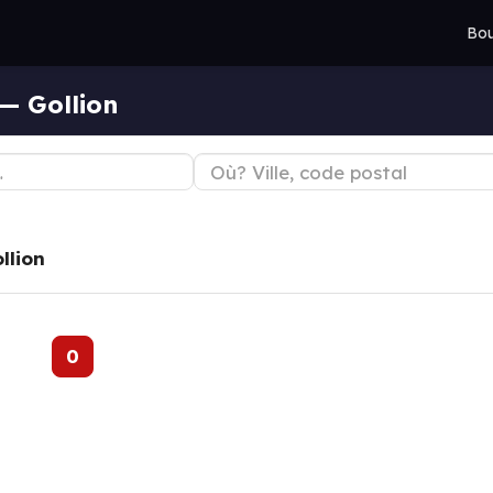
Bou
— Gollion
llion
0