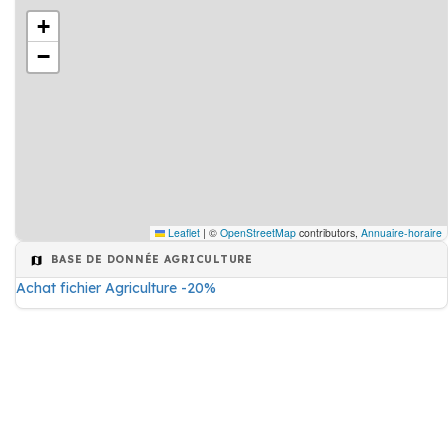
+
−
Leaflet
|
©
OpenStreetMap
contributors,
Annuaire-horaire
BASE DE DONNÉE AGRICULTURE
Achat fichier Agriculture -20%