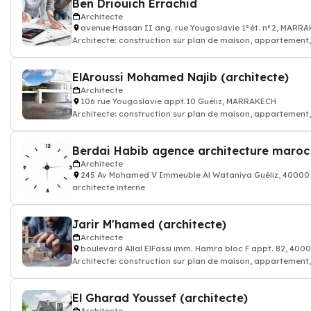
Ben Driouich Errachid
Architecte
avenue Hassan II ang. rue Yougoslavie 1°ét. n°2, MARR
Architecte: construction sur plan de maison, appartement
ElAroussi Mohamed Najib (architecte)
Architecte
106 rue Yougoslavie appt.10 Guéliz, MARRAKECH
Architecte: construction sur plan de maison, appartement
Berdai Habib agence architecture maroc
Architecte
245 Av Mohamed V Immeuble Al Wataniya Guéliz, 4000
architecte interne
Jarir M'hamed (architecte)
Architecte
boulevard Allal ElFassi imm. Hamra bloc F appt. 82, 4
Architecte: construction sur plan de maison, appartement
El Gharad Youssef (architecte)