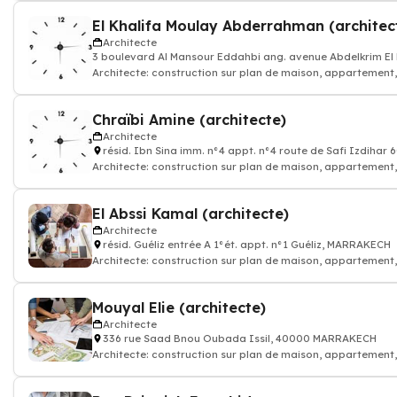
El Khalifa Moulay Abderrahman (architec
Architecte
3 boulevard Al Mansour Eddahbi ang. avenue Abdelkrim E
Architecte: construction sur plan de maison, appartement
Chraïbi Amine (architecte)
Architecte
résid. Ibn Sina imm. n°4 appt. n°4 route de Safi Izdiha
Architecte: construction sur plan de maison, appartement
El Abssi Kamal (architecte)
Architecte
résid. Guéliz entrée A 1°ét. appt. n°1 Guéliz, MARRAKECH
Architecte: construction sur plan de maison, appartement
Mouyal Elie (architecte)
Architecte
336 rue Saad Bnou Oubada Issil, 40000 MARRAKECH
Architecte: construction sur plan de maison, appartement