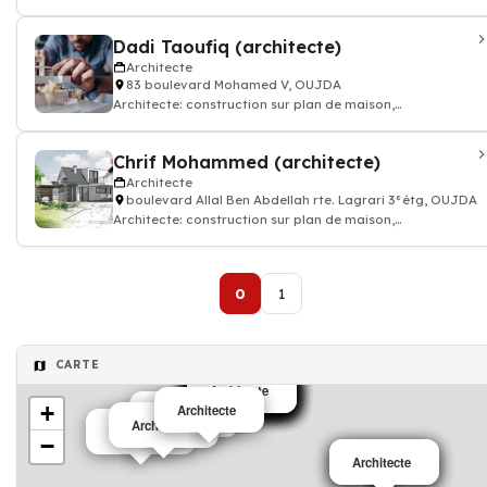
appartement, batiment
Dadi Taoufiq (architecte)
Architecte
83 boulevard Mohamed V, OUJDA
Architecte: construction sur plan de maison,
appartement, batiment
Chrif Mohammed (architecte)
Architecte
boulevard Allal Ben Abdellah rte. Lagrari 3°étg, OUJDA
Architecte: construction sur plan de maison,
appartement, batiment
0
1
CARTE
Architecte
Architecte
Architecte
Architecte
Architecte
Architecte
Architecte
Architecte
Architecte
Architecte
Architecte
Architecte
+
Architecte
Architecte
Architecte
Architecte
−
Architecte
Architecte
Architecte