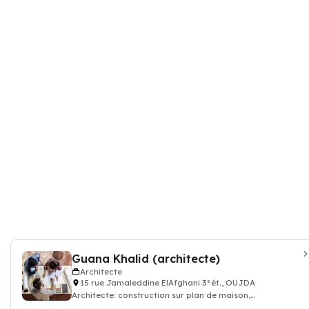
Guana Khalid (architecte)
Architecte
15 rue Jamaleddine ElAfghani 3°ét., OUJDA
Architecte: construction sur plan de maison,
appartement, batiment