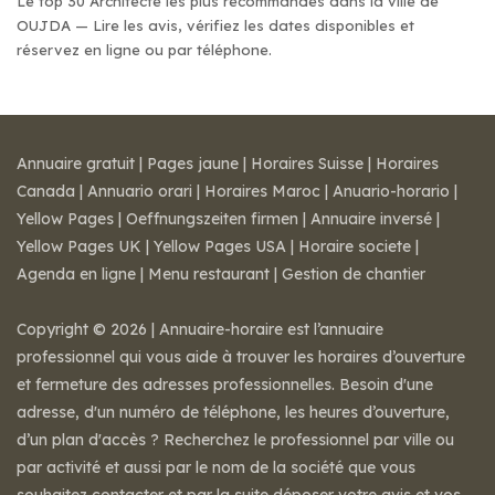
Le top 30 Architecte les plus recommandés dans la ville de
OUJDA — Lire les avis, vérifiez les dates disponibles et
réservez en ligne ou par téléphone.
Annuaire gratuit
|
Pages jaune
|
Horaires Suisse
|
Horaires
Canada
|
Annuario orari
|
Horaires Maroc
|
Anuario-horario
|
Yellow Pages
|
Oeffnungszeiten firmen
|
Annuaire inversé
|
Yellow Pages UK
|
Yellow Pages USA
|
Horaire societe
|
Agenda en ligne
|
Menu restaurant
|
Gestion de chantier
Copyright © 2026 | Annuaire-horaire est l’annuaire
professionnel qui vous aide à trouver les horaires d’ouverture
et fermeture des adresses professionnelles. Besoin d'une
adresse, d'un numéro de téléphone, les heures d’ouverture,
d’un plan d'accès ? Recherchez le professionnel par ville ou
par activité et aussi par le nom de la société que vous