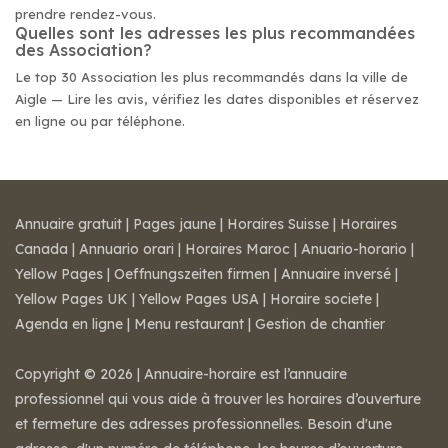
prendre rendez-vous.
Quelles sont les adresses les plus recommandées
des Association?
Le top 30 Association les plus recommandés dans la ville de
Aigle — Lire les avis, vérifiez les dates disponibles et réservez
en ligne ou par téléphone.
Annuaire gratuit
|
Pages jaune
|
Horaires Suisse
|
Horaires
Canada
|
Annuario orari
|
Horaires Maroc
|
Anuario-horario
|
Yellow Pages
|
Oeffnungszeiten firmen
|
Annuaire inversé
|
Yellow Pages UK
|
Yellow Pages USA
|
Horaire societe
|
Agenda en ligne
|
Menu restaurant
|
Gestion de chantier
Copyright © 2026 | Annuaire-horaire est l’annuaire
professionnel qui vous aide à trouver les horaires d’ouverture
et fermeture des adresses professionnelles. Besoin d'une