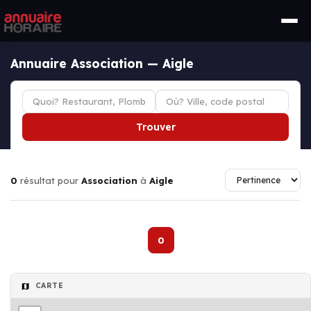
Annuaire Association — Aigle
Trouver
0
résultat pour
Association
à
Aigle
0
CARTE