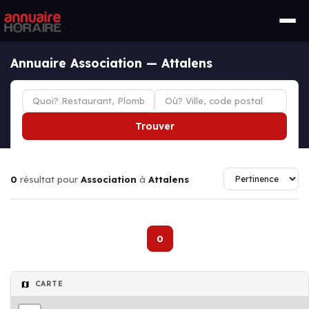
Annuaire Association — Attalens
Trouver
0
résultat pour
Association
à
Attalens
0
CARTE