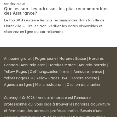
rendez-vous.
Quelles sont les adresses les plus recommandées
des Assurance?
Le top 30 Assurance les plus recommandés dans la ville de
Florenville — Lire les avis, vérifiez les dates disponibles et
réservez en ligne ou par téléphone.
Annuaire gratuit
|
Pages jaune
|
Horaires Suisse
|
Horaires
Canada
|
Annuario orari
|
Horaires Maroc
|
Anuario-horario
|
Yellow Pages
|
Oeffnungszeiten firmen
|
Annuaire inversé
|
Yellow Pages UK
|
Yellow Pages USA
|
Horaire societe
|
Agenda en ligne
|
Menu restaurant
|
Gestion de chantier
Copyright © 2026 | Annuaire-horaire est l’annuaire
professionnel qui vous aide à trouver les horaires d’ouverture
et fermeture des adresses professionnelles. Besoin d'une