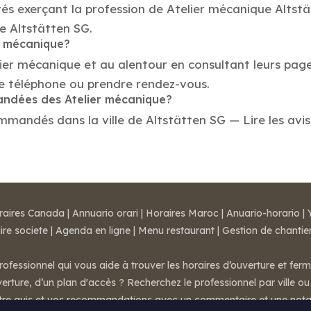
tés exerçant la profession de Atelier mécanique Altst
de Altstätten SG.
er mécanique?
lier mécanique et au alentour en consultant leurs page
e téléphone ou prendre rendez-vous.
mandées des Atelier mécanique?
mandés dans la ville de Altstätten SG — Lire les avis, 
raires Canada
|
Annuario orari
|
Horaires Maroc
|
Anuario-horario
|
ire societe
|
Agenda en ligne
|
Menu restaurant
|
Gestion de chantie
rofessionnel qui vous aide à trouver les horaires d’ouverture et fer
rture, d’un plan d'accès ? Recherchez le professionnel par ville ou 
otre avis et vos recommandations avec un commentaire et une nota