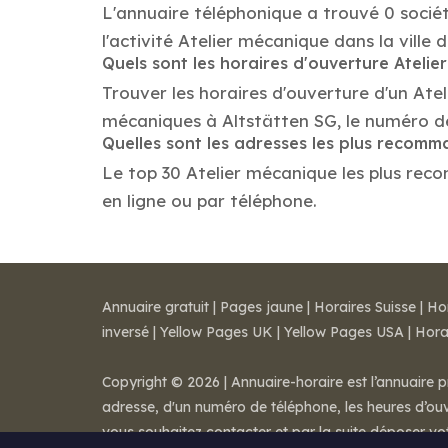
L'annuaire téléphonique a trouvé 0 socié
l'activité Atelier mécanique dans la ville 
Quels sont les horaires d'ouverture Ateli
Trouver les horaires d'ouverture d'un Ate
mécaniques à Altstätten SG, le numéro d
Quelles sont les adresses les plus recom
Le top 30 Atelier mécanique les plus recom
en ligne ou par téléphone.
Annuaire gratuit
|
Pages jaune
|
Horaires Suisse
|
Ho
inversé
|
Yellow Pages UK
|
Yellow Pages USA
|
Hora
Copyright © 2026 | Annuaire-horaire est l’annuaire p
adresse, d'un numéro de téléphone, les heures d’ouve
vous souhaitez contacter et par la suite déposer v