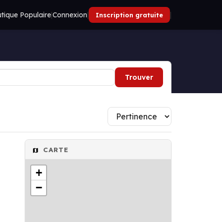
tique Populaire
|
Connexion
|
|
Inscription gratuite
Trouver
CARTE
+
−