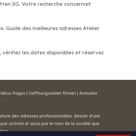
ätten SG. Votre recherche concernait
s. Guide des meilleures adresses Atelier
vérifiez les dates disponibles et réservez
Yellow Pages
|
Oeffnungszeiten firmen
|
Annuaire
r
meture des adresses professionnelles. Besoin d'une
par activité et aussi par le nom de la société que
tion.