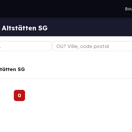
Bou
 Altstätten SG
stätten SG
0