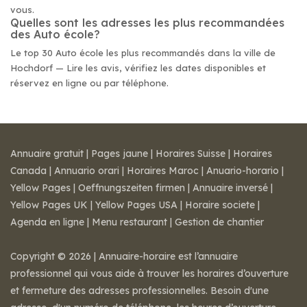
vous.
Quelles sont les adresses les plus recommandées
des Auto école?
Le top 30 Auto école les plus recommandés dans la ville de
Hochdorf — Lire les avis, vérifiez les dates disponibles et
réservez en ligne ou par téléphone.
Annuaire gratuit
|
Pages jaune
|
Horaires Suisse
|
Horaires
Canada
|
Annuario orari
|
Horaires Maroc
|
Anuario-horario
|
Yellow Pages
|
Oeffnungszeiten firmen
|
Annuaire inversé
|
Yellow Pages UK
|
Yellow Pages USA
|
Horaire societe
|
Agenda en ligne
|
Menu restaurant
|
Gestion de chantier
Copyright © 2026 | Annuaire-horaire est l’annuaire
professionnel qui vous aide à trouver les horaires d’ouverture
et fermeture des adresses professionnelles. Besoin d'une