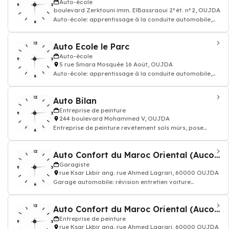
Auto-école
boulevard Zerktouni imm. ElBassraoui 2°ét. n°2, OUJDA
Auto-école: apprentissage à la conduite automobile,
permis de conduire voiture moto
Auto Ecole le Parc
Auto-école
5 rue Smara Mosquée 16 Août, OUJDA
Auto-école: apprentissage à la conduite automobile,
permis de conduire voiture moto
Auto Bilan
Entreprise de peinture
244 boulevard Mohammed V, OUJDA
Entreprise de peinture revêtement sols mûrs, pose
papier peint. Devis travaux peinture d
Auto Confort du Maroc Oriental (Aucoma)
Garagiste
rue Ksar Lkbir ang. rue Ahmed Lagrari, 60000 OUJDA
Garage automobile: révision entretien voiture
réparation carrosserie, dépannage répara
Auto Confort du Maroc Oriental (Aucoma)
Entreprise de peinture
rue Ksar Lkbir ang. rue Ahmed Lagrari, 60000 OUJDA