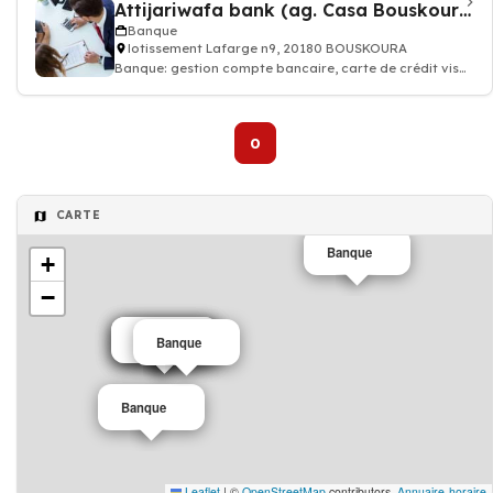
Attijariwafa bank (ag. Casa Bouskoura)
Banque
lotissement Lafarge n9, 20180 BOUSKOURA
Banque: gestion compte bancaire, carte de crédit visa
assurance, conseiller financier
0
CARTE
Banque
+
−
Banque
Banque
Banque
Banque
Banque
Leaflet
|
©
OpenStreetMap
contributors,
Annuaire-horaire