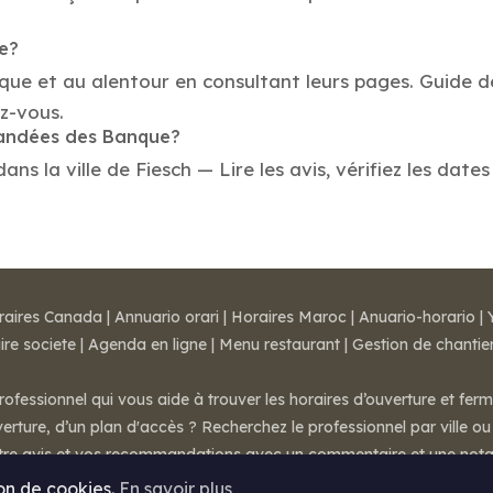
ue?
que et au alentour en consultant leurs pages. Guide d
z-vous.
mandées des Banque?
 la ville de Fiesch — Lire les avis, vérifiez les dates
raires Canada
|
Annuario orari
|
Horaires Maroc
|
Anuario-horario
|
ire societe
|
Agenda en ligne
|
Menu restaurant
|
Gestion de chantie
rofessionnel qui vous aide à trouver les horaires d’ouverture et fer
rture, d’un plan d'accès ? Recherchez le professionnel par ville ou 
otre avis et vos recommandations avec un commentaire et une nota
ion de cookies.
En savoir plus