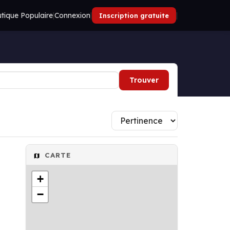
tique Populaire
|
Connexion
|
|
Inscription gratuite
Trouver
CARTE
+
−