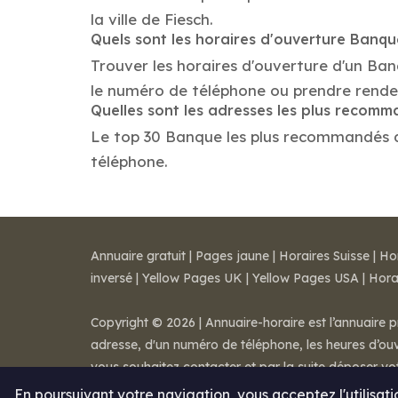
la ville de Fiesch.
Quels sont les horaires d'ouverture Banq
Trouver les horaires d'ouverture d'un Ban
le numéro de téléphone ou prendre rende
Quelles sont les adresses les plus recom
Le top 30 Banque les plus recommandés dans
téléphone.
Annuaire gratuit
|
Pages jaune
|
Horaires Suisse
|
Ho
inversé
|
Yellow Pages UK
|
Yellow Pages USA
|
Hora
Copyright © 2026 | Annuaire-horaire est l’annuaire p
adresse, d'un numéro de téléphone, les heures d’ouve
vous souhaitez contacter et par la suite déposer v
Mentions légales
-
Conditions de ventes
-
Contact
En poursuivant votre navigation, vous acceptez l'utilisat