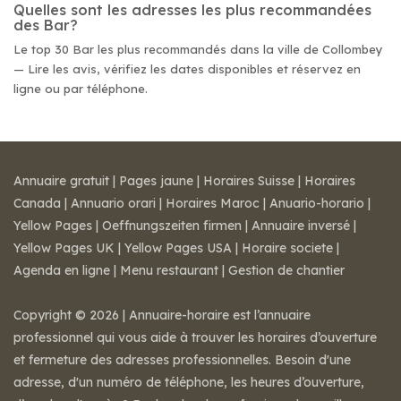
Quelles sont les adresses les plus recommandées
des Bar?
Le top 30 Bar les plus recommandés dans la ville de Collombey
— Lire les avis, vérifiez les dates disponibles et réservez en
ligne ou par téléphone.
Annuaire gratuit
|
Pages jaune
|
Horaires Suisse
|
Horaires
Canada
|
Annuario orari
|
Horaires Maroc
|
Anuario-horario
|
Yellow Pages
|
Oeffnungszeiten firmen
|
Annuaire inversé
|
Yellow Pages UK
|
Yellow Pages USA
|
Horaire societe
|
Agenda en ligne
|
Menu restaurant
|
Gestion de chantier
Copyright © 2026 | Annuaire-horaire est l’annuaire
professionnel qui vous aide à trouver les horaires d’ouverture
et fermeture des adresses professionnelles. Besoin d'une
adresse, d'un numéro de téléphone, les heures d’ouverture,