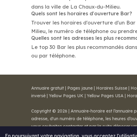
dans la ville de La Chaux-du-Milieu.
Quels sont les horaires d'ouverture Bar?
Trouver les horaires d'ouverture d'un Bar
Milieu, le numéro de téléphone ou prendr
Quelles sont les adresses les plus recom
Le top 30 Bar les plus recommandés dans la
ou par téléphone.
Annuaire gratuit
|
Pages jaune
|
Horaires Suisse
|
Ho
inversé
|
Yellow Pages UK
|
Yellow Pages USA
|
Hora
Copyright © 2026 | Annuaire-horaire est l’annuaire p
adresse, d'un numéro de téléphone, les heures d’ouve
vous souhaitez contacter et par la suite déposer v
Mentions légales
-
Conditions de ventes
-
Contact
En poursuivant votre navigation, vous acceptez l'utilisat