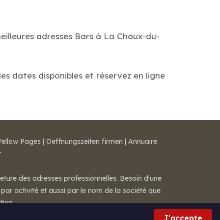
meilleures adresses Bars à La Chaux-du-
les dates disponibles et réservez en ligne
Yellow Pages
|
Oeffnungszeiten firmen
|
Annuaire
r
meture des adresses professionnelles. Besoin d'une
par activité et aussi par le nom de la société que
tion.
J'accepte