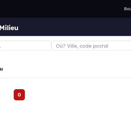
Bou
Milieu
eu
0