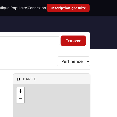
tique Populaire
|
Connexion
|
|
Inscription gratuite
Trouver
CARTE
+
−