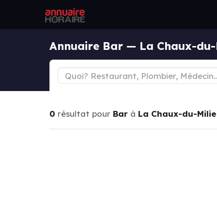
Annuaire Bar — La Chaux-du-
0
résultat pour
Bar
à
La Chaux-du-Mili