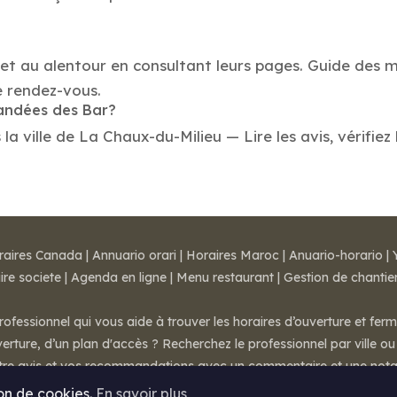
 et au alentour en consultant leurs pages. Guide des 
e rendez-vous.
mandées des Bar?
 ville de La Chaux-du-Milieu — Lire les avis, vérifiez 
raires Canada
|
Annuario orari
|
Horaires Maroc
|
Anuario-horario
|
ire societe
|
Agenda en ligne
|
Menu restaurant
|
Gestion de chantie
rofessionnel qui vous aide à trouver les horaires d’ouverture et fer
rture, d’un plan d'accès ? Recherchez le professionnel par ville ou 
otre avis et vos recommandations avec un commentaire et une nota
ion de cookies.
En savoir plus