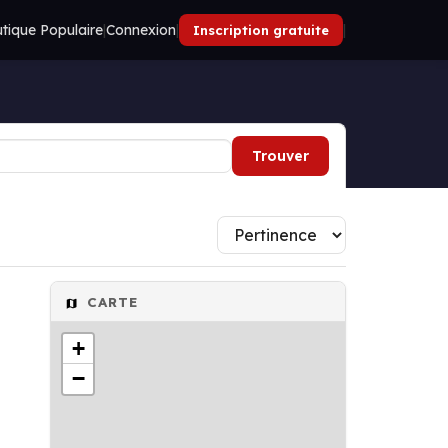
tique Populaire
|
Connexion
|
|
Inscription gratuite
Trouver
CARTE
+
−