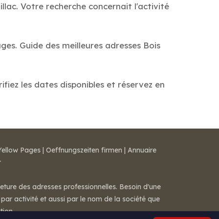
lac. Votre recherche concernait l'activité
ages. Guide des meilleures adresses Bois
ifiez les dates disponibles et réservez en
Yellow Pages
|
Oeffnungszeiten firmen
|
Annuaire
r
meture des adresses professionnelles. Besoin d'une
par activité et aussi par le nom de la société que
tion.