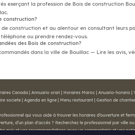
és exerçant la profession de Bois de construction Bouil
lac.
e construction?
s de construction et au alentour en consultant leurs p
e téléphone ou prendre rendez-vous.
andées des Bois de construction?
commandés dans la ville de Bouillac — Lire les avis, vér
raires Canada
|
Annuario orari
|
Horaires Maroc
|
Anuario-horario
|
ire societe
|
Agenda en ligne
|
Menu restaurant
|
Gestion de chantie
rofessionnel qui vous aide à trouver les horaires d’ouverture et fer
rture, d’un plan d'accès ? Recherchez le professionnel par ville ou 
otre avis et vos recommandations avec un commentaire et une nota