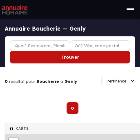
Annuaire Boucherie — Genly
Trouver
0
résultat pour
Boucherie
à
Genly
0
CARTE