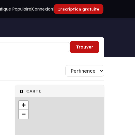
tique Populaire
|
Connexion
|
|
Inscription gratuite
Trouver
CARTE
+
−