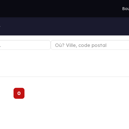
Bou
y
0