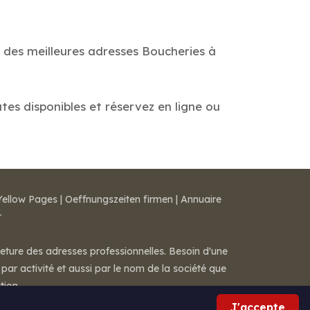
e des meilleures adresses Boucheries à
ates disponibles et réservez en ligne ou
Yellow Pages
|
Oeffnungszeiten firmen
|
Annuaire
r
meture des adresses professionnelles. Besoin d'une
par activité et aussi par le nom de la société que
tion.
J'accepte