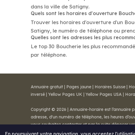
dans la ville de Satigny.
Quels sont les horaires d'ouverture Bouch
Trouver les horaires d'ouverture d'un Bou
Satigny, le numéro de téléphone ou pren
Quelles sont les adresses les plus recom
Le top 30 Boucherie les plus recommandés d
par téléphone.
Annuaire gratuit
|
Pages jaune
|
Horaires Suisse
|
Ho
inversé
|
Yellow Pages UK
|
Yellow Pages USA
|
Hora
Copyright © 2026 | Annuaire-horaire est l’annuaire p
adresse, d'un numéro de téléphone, les heures d’ouve
vous souhaitez contacter et par la suite déposer v
Mentions légales
-
Conditions de ventes
-
Contact
En poursuivant votre navigation, vous acceptez l'utilisat