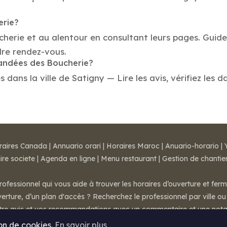
erie?
cherie et au alentour en consultant leurs pages. Guid
dre rendez-vous.
mandées des Boucherie?
ans la ville de Satigny — Lire les avis, vérifiez les d
raires Canada
|
Annuario orari
|
Horaires Maroc
|
Anuario-horario
|
ire societe
|
Agenda en ligne
|
Menu restaurant
|
Gestion de chantie
rofessionnel qui vous aide à trouver les horaires d’ouverture et fer
rture, d’un plan d'accès ? Recherchez le professionnel par ville ou 
otre avis et vos recommandations avec un commentaire et une nota
ion de cookies.
En savoir plus