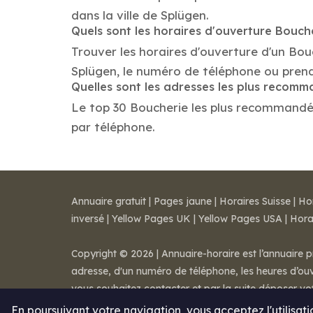
dans la ville de Splügen.
Quels sont les horaires d'ouverture Bouch
Trouver les horaires d'ouverture d'un Bou
Splügen, le numéro de téléphone ou pren
Quelles sont les adresses les plus recom
Le top 30 Boucherie les plus recommandés d
par téléphone.
Annuaire gratuit
|
Pages jaune
|
Horaires Suisse
|
Ho
inversé
|
Yellow Pages UK
|
Yellow Pages USA
|
Hora
Copyright © 2026 | Annuaire-horaire est l’annuaire p
adresse, d'un numéro de téléphone, les heures d’ouve
vous souhaitez contacter et par la suite déposer v
Mentions légales
-
Conditions de ventes
-
Contact
En poursuivant votre navigation, vous acceptez l'utilisat