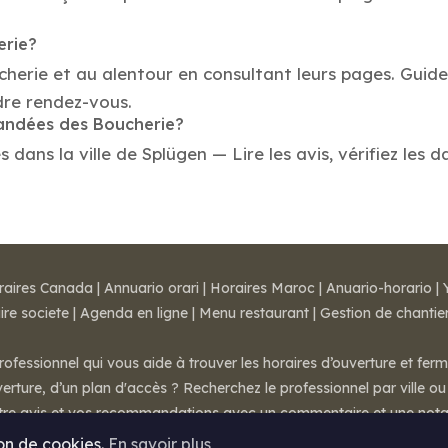
erie?
cherie et au alentour en consultant leurs pages. Guid
dre rendez-vous.
mandées des Boucherie?
ans la ville de Splügen — Lire les avis, vérifiez les d
raires Canada
|
Annuario orari
|
Horaires Maroc
|
Anuario-horario
|
ire societe
|
Agenda en ligne
|
Menu restaurant
|
Gestion de chantie
rofessionnel qui vous aide à trouver les horaires d’ouverture et fer
rture, d’un plan d'accès ? Recherchez le professionnel par ville ou 
otre avis et vos recommandations avec un commentaire et une nota
ion de cookies.
En savoir plus