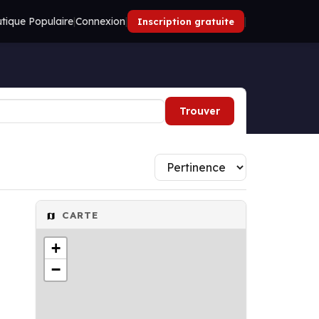
tique Populaire
|
Connexion
|
|
Inscription gratuite
Trouver
CARTE
+
−