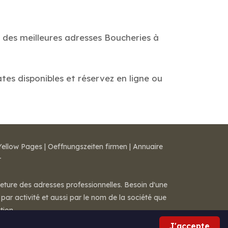
e des meilleures adresses Boucheries à
ates disponibles et réservez en ligne ou
Yellow Pages
|
Oeffnungszeiten firmen
|
Annuaire
r
meture des adresses professionnelles. Besoin d'une
par activité et aussi par le nom de la société que
tion.
J'accepte