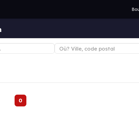
Bou
n
0