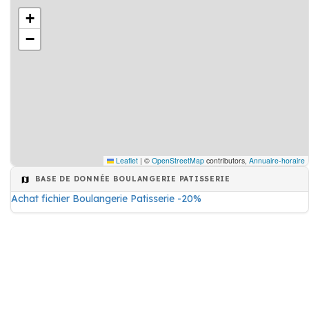
+
−
Leaflet
|
©
OpenStreetMap
contributors,
Annuaire-horaire
BASE DE DONNÉE BOULANGERIE PATISSERIE
Achat fichier Boulangerie Patisserie -20%