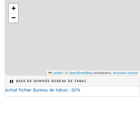
+
−
Leaflet
|
©
OpenStreetMap
contributors,
Annuaire-horaire
BASE DE DONNÉE BUREAU DE TABAC
Achat fichier Bureau de tabac -20%