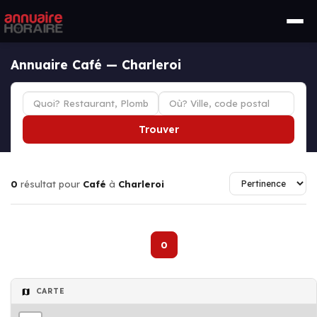
Annuaire Café — Charleroi
Trouver
0
résultat pour
Café
à
Charleroi
0
CARTE