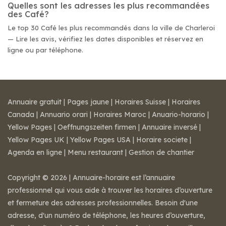
Quelles sont les adresses les plus recommandées
des Café?
Le top 30 Café les plus recommandés dans la ville de Charleroi
— Lire les avis, vérifiez les dates disponibles et réservez en
ligne ou par téléphone.
Annuaire gratuit
|
Pages jaune
|
Horaires Suisse
|
Horaires
Canada
|
Annuario orari
|
Horaires Maroc
|
Anuario-horario
|
Yellow Pages
|
Oeffnungszeiten firmen
|
Annuaire inversé
|
Yellow Pages UK
|
Yellow Pages USA
|
Horaire societe
|
Agenda en ligne
|
Menu restaurant
|
Gestion de chantier
Copyright © 2026 | Annuaire-horaire est l’annuaire
professionnel qui vous aide à trouver les horaires d’ouverture
et fermeture des adresses professionnelles. Besoin d'une
adresse, d'un numéro de téléphone, les heures d’ouverture,