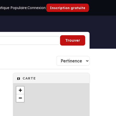
tique Populaire
|
Connexion
|
|
Inscription gratuite
Trouver
CARTE
+
−