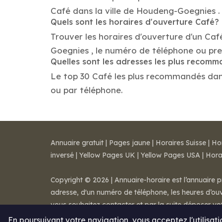
Café dans la ville de Houdeng-Goegnies .
Quels sont les horaires d'ouverture Café?
Trouver les horaires d'ouverture d'un Ca
Goegnies , le numéro de téléphone ou pr
Quelles sont les adresses les plus recom
Le top 30 Café les plus recommandés dans 
ou par téléphone.
Annuaire gratuit
|
Pages jaune
|
Horaires Suisse
|
Ho
inversé
|
Yellow Pages UK
|
Yellow Pages USA
|
Hora
Copyright © 2026 | Annuaire-horaire est l’annuaire p
adresse, d'un numéro de téléphone, les heures d’ouve
vous souhaitez contacter et par la suite déposer v
Mentions légales
-
Conditions de ventes
-
Contact
En poursuivant votre navigation, vous acceptez l'utilisat