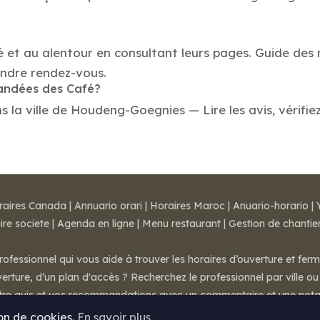
fé et au alentour en consultant leurs pages. Guide de
endre rendez-vous.
mandées des Café?
la ville de Houdeng-Goegnies — Lire les avis, vérifiez 
raires Canada
|
Annuario orari
|
Horaires Maroc
|
Anuario-horario
|
ire societe
|
Agenda en ligne
|
Menu restaurant
|
Gestion de chantie
rofessionnel qui vous aide à trouver les horaires d’ouverture et fer
rture, d’un plan d'accès ? Recherchez le professionnel par ville ou 
otre avis et vos recommandations avec un commentaire et une nota
ion de cookies.
En savoir plus