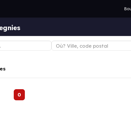
Bou
egnies
es
0