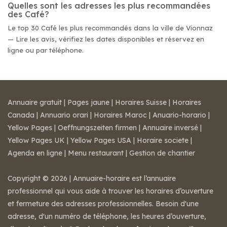
Quelles sont les adresses les plus recommandées
des Café?
Le top 30 Café les plus recommandés dans la ville de Vionnaz
— Lire les avis, vérifiez les dates disponibles et réservez en
ligne ou par téléphone.
Annuaire gratuit
|
Pages jaune
|
Horaires Suisse
|
Horaires
Canada
|
Annuario orari
|
Horaires Maroc
|
Anuario-horario
|
Yellow Pages
|
Oeffnungszeiten firmen
|
Annuaire inversé
|
Yellow Pages UK
|
Yellow Pages USA
|
Horaire societe
|
Agenda en ligne
|
Menu restaurant
|
Gestion de chantier
Copyright © 2026 | Annuaire-horaire est l’annuaire
professionnel qui vous aide à trouver les horaires d’ouverture
et fermeture des adresses professionnelles. Besoin d'une
adresse, d'un numéro de téléphone, les heures d’ouverture,