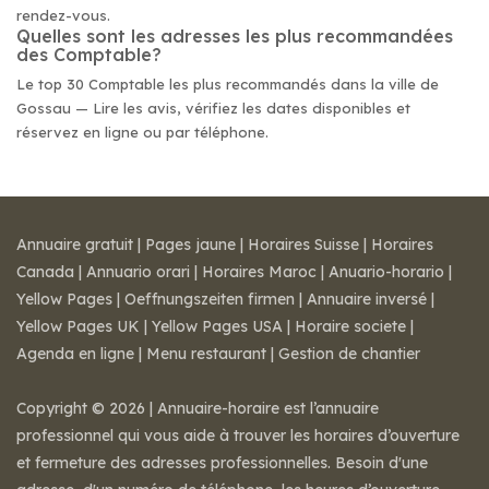
rendez-vous.
Quelles sont les adresses les plus recommandées
des Comptable?
Le top 30 Comptable les plus recommandés dans la ville de
Gossau — Lire les avis, vérifiez les dates disponibles et
réservez en ligne ou par téléphone.
Annuaire gratuit
|
Pages jaune
|
Horaires Suisse
|
Horaires
Canada
|
Annuario orari
|
Horaires Maroc
|
Anuario-horario
|
Yellow Pages
|
Oeffnungszeiten firmen
|
Annuaire inversé
|
Yellow Pages UK
|
Yellow Pages USA
|
Horaire societe
|
Agenda en ligne
|
Menu restaurant
|
Gestion de chantier
Copyright © 2026 | Annuaire-horaire est l’annuaire
professionnel qui vous aide à trouver les horaires d’ouverture
et fermeture des adresses professionnelles. Besoin d'une