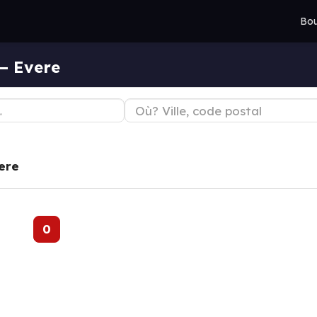
Bou
— Evere
ere
0