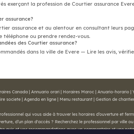
és exerçant la profession de Courtier assurance Evere.
ier assurance?
rtier assurance et au alentour en consultant leurs pag
e téléphone ou prendre rendez-vous.
mandées des Courtier assurance?
mmandés dans la ville de Evere — Lire les avis, vérifie
raires Canada
|
Annuario orari
|
Horaires Maroc
|
Anuario-horario
|
ire societe
|
Agenda en ligne
|
Menu restaurant
|
Gestion de chantie
rofessionnel qui vous aide à trouver les horaires d’ouverture et fer
rture, d’un plan d'accès ? Recherchez le professionnel par ville ou 
otre avis et vos recommandations avec un commentaire et une nota