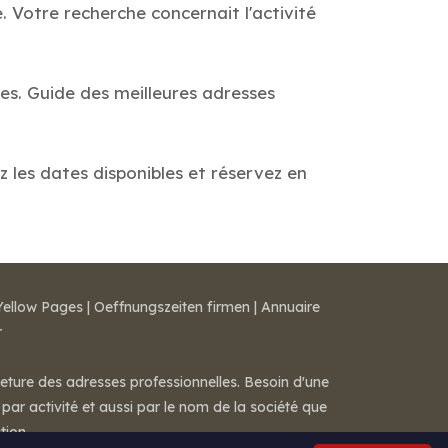
 Votre recherche concernait l'activité
es. Guide des meilleures adresses
z les dates disponibles et réservez en
Yellow Pages
|
Oeffnungszeiten firmen
|
Annuaire
r
meture des adresses professionnelles. Besoin d'une
par activité et aussi par le nom de la société que
tion.