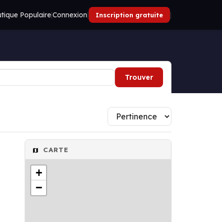
tique Populaire
|
Connexion
|
|
Inscription gratuite
Trouver
CARTE
+
−