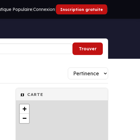
tique Populaire
|
Connexion
|
|
Inscription gratuite
Trouver
CARTE
+
−