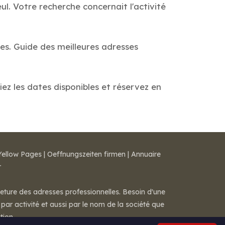
l. Votre recherche concernait l'activité
es. Guide des meilleures adresses
iez les dates disponibles et réservez en
Yellow Pages
|
Oeffnungszeiten firmen
|
Annuaire
r
meture des adresses professionnelles. Besoin d'une
par activité et aussi par le nom de la société que
tion.