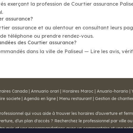
és exerçant la profession de Courtier assurance Paliseu
l.
ier assurance?
rtier assurance et au alentour en consultant leurs pag
o de téléphone ou prendre rendez-vous.
mandées des Courtier assurance?
mmandés dans la ville de Paliseul — Lire les avis, vérif
raires Canada
|
Annuario orari
|
Horaires Maroc
|
Anuario-horario
|
ire societe
|
Agenda en ligne
|
Menu restaurant
|
Gestion de chantie
rofessionnel qui vous aide à trouver les horaires d’ouverture et fer
rture, d’un plan d'accès ? Recherchez le professionnel par ville ou 
otre avis et vos recommandations avec un commentaire et une nota