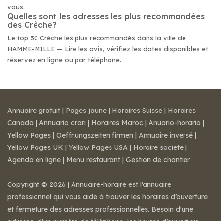
vous.
Quelles sont les adresses les plus recommandées
des Crèche?
Le top 30 Crèche les plus recommandés dans la ville de
HAMME-MILLE — Lire les avis, vérifiez les dates disponibles et
réservez en ligne ou par téléphone.
Annuaire gratuit
|
Pages jaune
|
Horaires Suisse
|
Horaires
Canada
|
Annuario orari
|
Horaires Maroc
|
Anuario-horario
|
Yellow Pages
|
Oeffnungszeiten firmen
|
Annuaire inversé
|
Yellow Pages UK
|
Yellow Pages USA
|
Horaire societe
|
Agenda en ligne
|
Menu restaurant
|
Gestion de chantier
Copyright © 2026 | Annuaire-horaire est l’annuaire
professionnel qui vous aide à trouver les horaires d’ouverture
et fermeture des adresses professionnelles. Besoin d'une