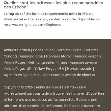
Quelles sont les adresses les plus recommandées
des Crèche?
Le top 30 Crèche les plus recommandés dans la ville de
Wuustwezel — Lire les avis, vérifiez les dates disponibles et
réservez en ligne ou par téléphone.
Annuaire gratuit
|
Pages jaune
|
Horaires Suisse
|
Horaires
Canada
|
Annuario orari
|
Horaires Maroc
|
Anuario-horario
|
Yellow Pages
|
Oeffnungszeiten firmen
|
Annuaire inversé
|
Yellow Pages UK
|
Yellow Pages USA
|
Horaire societe
|
Agenda en ligne
|
Menu restaurant
|
Gestion de chantier
Copyright © 2026 | Annuaire-horaire est l’annuaire
professionnel qui vous aide à trouver les horaires d’ouverture
et fermeture des adresses professionnelles. Besoin d'une
adresse, d'un numéro de téléphone, les heures d’ouverture,