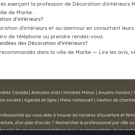
és exerçant la profession de Décoration d'intérieurs 
ille de Marke .
tion d'intérieurs?
oration d'intérieurs et au alentour en consultant leur
méro de téléphone ou prendre rendez-vous.
andées des Décoration d'intérieurs?
 recommandés dans la ville de Marke — Lire les avis, vé
raires Canada
|
Annuario orari
|
Horaires Maroc
|
Anuario-horario
|
ire societe
|
Agenda en ligne
|
Menu restaurant
|
Gestion de chantie
rofessionnel qui vous aide à trouver les horaires d’ouverture et fer
rture, d’un plan d'accès ? Recherchez le professionnel par ville ou 
otre avis et vos recommandations avec un commentaire et une nota