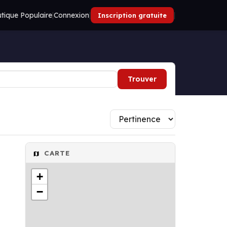
tique Populaire
|
Connexion
|
|
Inscription gratuite
Trouver
CARTE
+
−