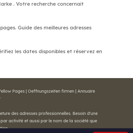
Marke . Votre recherche concernait
s pages. Guide des meilleures adresses
rifiez les dates disponibles et réservez en
Yellow Pages
|
Oeffnungszeiten firmen
|
Annuaire
r
meture des adresses professionnelles. Besoin d'une
par activité et aussi par le nom de la société que
tion.