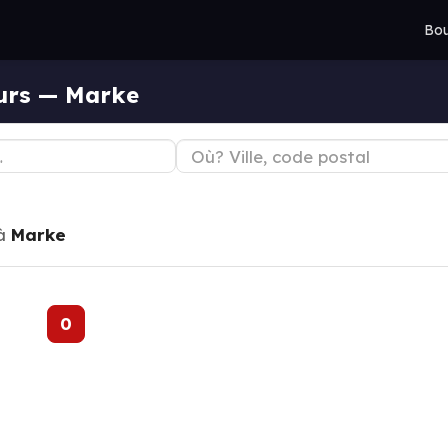
Bou
eurs — Marke
à
Marke
0