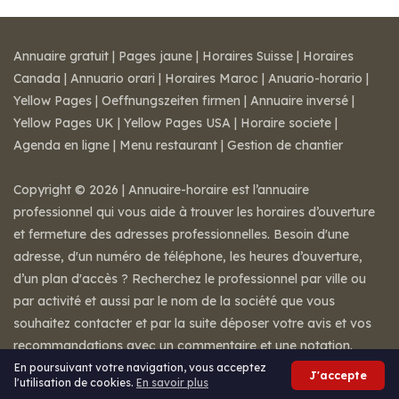
Annuaire gratuit
|
Pages jaune
|
Horaires Suisse
|
Horaires
Canada
|
Annuario orari
|
Horaires Maroc
|
Anuario-horario
|
Yellow Pages
|
Oeffnungszeiten firmen
|
Annuaire inversé
|
Yellow Pages UK
|
Yellow Pages USA
|
Horaire societe
|
Agenda en ligne
|
Menu restaurant
|
Gestion de chantier
Copyright © 2026 | Annuaire-horaire est l’annuaire
professionnel qui vous aide à trouver les horaires d’ouverture
et fermeture des adresses professionnelles. Besoin d'une
adresse, d'un numéro de téléphone, les heures d’ouverture,
d’un plan d'accès ? Recherchez le professionnel par ville ou
par activité et aussi par le nom de la société que vous
souhaitez contacter et par la suite déposer votre avis et vos
recommandations avec un commentaire et une notation.
Mentions légales
-
Conditions de ventes
-
Contact
En poursuivant votre navigation, vous acceptez
J'accepte
l'utilisation de cookies.
En savoir plus