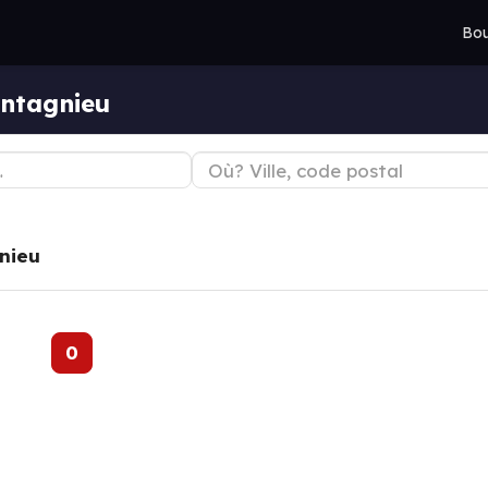
Bou
ntagnieu
nieu
0