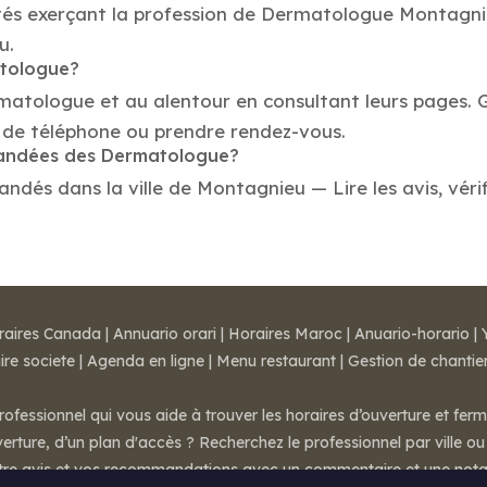
tés exerçant la profession de Dermatologue Montagnieu
u.
atologue?
rmatologue et au alentour en consultant leurs pages. 
de téléphone ou prendre rendez-vous.
mmandées des Dermatologue?
és dans la ville de Montagnieu — Lire les avis, vérifi
raires Canada
|
Annuario orari
|
Horaires Maroc
|
Anuario-horario
|
ire societe
|
Agenda en ligne
|
Menu restaurant
|
Gestion de chantie
rofessionnel qui vous aide à trouver les horaires d’ouverture et fer
rture, d’un plan d'accès ? Recherchez le professionnel par ville ou 
otre avis et vos recommandations avec un commentaire et une nota