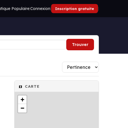
tique Populaire
|
Connexion
|
|
Inscription gratuite
Trouver
CARTE
+
−