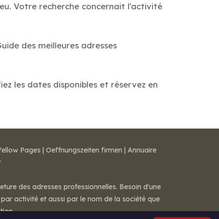
. Votre recherche concernait l'activité
Guide des meilleures adresses
ez les dates disponibles et réservez en
Yellow Pages
|
Oeffnungszeiten firmen
|
Annuaire
r
meture des adresses professionnelles. Besoin d'une
par activité et aussi par le nom de la société que
tion.