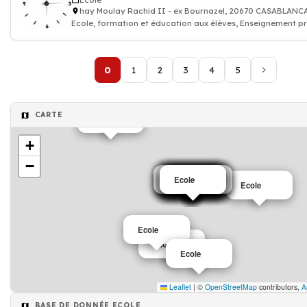
Ecole
hay Moulay Rachid II - ex Bournazel, 20670 CASABLANC
Ecole, formation et éducation aux élèves, Enseignement pr
0
1
2
3
4
5
CARTE
Ecole
+
−
informatique
Chaussure
Chaussure
Chaussure
Ecole
Ecole
Ecole
Ecole
Ecole
Ecole
Ecole
Ecole
Ecole
Ecole
Ecole
Ecole
Ecole
Ecole
Ecole
Leaflet
|
©
OpenStreetMap
contributors,
A
BASE DE DONNÉE ECOLE