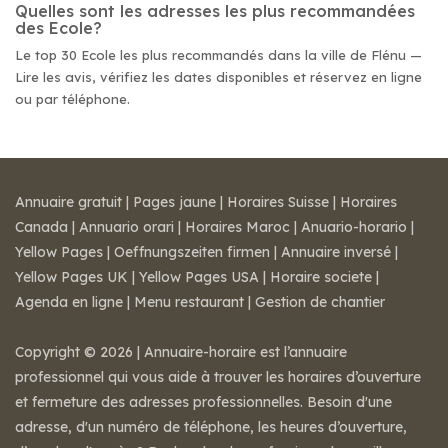
Quelles sont les adresses les plus recommandées
des Ecole?
Le top 30 Ecole les plus recommandés dans la ville de Flénu —
Lire les avis, vérifiez les dates disponibles et réservez en ligne
ou par téléphone.
Annuaire gratuit
|
Pages jaune
|
Horaires Suisse
|
Horaires
Canada
|
Annuario orari
|
Horaires Maroc
|
Anuario-horario
|
Yellow Pages
|
Oeffnungszeiten firmen
|
Annuaire inversé
|
Yellow Pages UK
|
Yellow Pages USA
|
Horaire societe
|
Agenda en ligne
|
Menu restaurant
|
Gestion de chantier
Copyright © 2026 | Annuaire-horaire est l’annuaire
professionnel qui vous aide à trouver les horaires d’ouverture
et fermeture des adresses professionnelles. Besoin d'une
adresse, d'un numéro de téléphone, les heures d’ouverture,