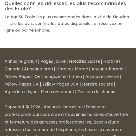
Quelles sont les adresses les plus recommandées
des Ecole?
Le top 30 Ecole les plus recommandés dans la ville de Moudon
— Lire les avis, vérifiez les dates disponibles et réservez en
ligne ou par téléphone.
Annuaire gratuit
|
Pages jaune
|
Horaires Suisse
|
Horaires
Canada
|
Annuario orari
|
Horaires Maroc
|
Anuario-horario
|
Yellow Pages
|
Oeffnungszeiten firmen
|
Annuaire inversé
|
Yellow Pages UK
|
Yellow Pages USA
|
Horaire societe
|
Agenda en ligne
|
Menu restaurant
|
Gestion de chantier
Copyright © 2026 | Annuaire-horaire est l’annuaire
professionnel qui vous aide à trouver les horaires d’ouverture
et fermeture des adresses professionnelles. Besoin d'une
adresse, d'un numéro de téléphone, les heures d’ouverture,