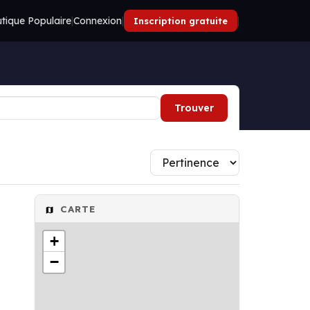
tique Populaire
|
Connexion
|
|
Inscription gratuite
Trouver
CARTE
+
−