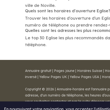
ville de Noville.
Quels sont les horaires d'ouverture Eglise
Trouver les horaires d'ouverture d'un Egli
numéro de téléphone ou prendre rendez-
Quelles sont les adresses les plus recomm
Le top 30 Eglise les plus recommandés dans 
téléphone.
Annuaire gratuit
|
Pages jaune
|
Horaires Suisse
|
Ho
inversé
|
Yellow Pages UK
|
Yellow Pages USA
|
Hora
Copyright © 2026 | Annuaire-horaire est l’annuaire p
adresse, d'un numéro de téléphone, les heures d’ouve
vous souhaitez contacter et par la suite déposer v
Mentions légales
-
Conditions de ventes
-
Contact
En poursuivant votre navigation, vous acceptez l'utilisat