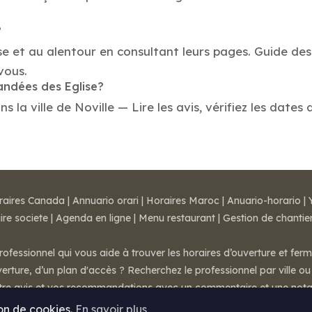
?
se et au alentour en consultant leurs pages. Guide des 
vous.
andées des Eglise?
la ville de Noville — Lire les avis, vérifiez les dates 
raires Canada
|
Annuario orari
|
Horaires Maroc
|
Anuario-horario
|
ire societe
|
Agenda en ligne
|
Menu restaurant
|
Gestion de chantie
rofessionnel qui vous aide à trouver les horaires d’ouverture et fer
rture, d’un plan d'accès ? Recherchez le professionnel par ville ou 
otre avis et vos recommandations avec un commentaire et une nota
ion de cookies.
En savoir plus