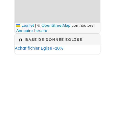
Leaflet
|
©
OpenStreetMap
contributors,
Annuaire-horaire
BASE DE DONNÉE EGLISE
Achat fichier Eglise -20%