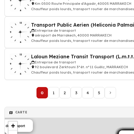
Km 0500 Route Principale d'Agadir, 40005 MARRAKECH
Chauffeur poids lourds, transport routier de marchandises
colis express, transporteur
Transport Public Aerien (Heliconia Palmai
Entreprise de transport
aéroport de Marrakech, 40000 MARRAKECH
Chauffeur poids lourds, transport routier de marchandises
colis express, transporteur
Laloun Meziane Transit Transport (L.m.t.t.
Entreprise de transport
92 boulevard Zerktouni 3°ét. n°11 Guéliz, MARRAKECH
Chauffeur poids lourds, transport routier de marchandises
colis express, transporteur
0
1
2
3
4
5
CARTE
+
ise de transport