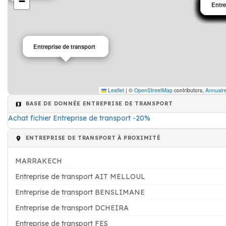
−
Entre
Entre
Entre
Entre
Entre
Entre
Entre
Entre
Entre
Entre
Entre
Entre
Entre
Entre
Entre
Entre
Entre
Entre
Entreprise de transport
Leaflet
|
©
OpenStreetMap
contributors,
Annuaire
BASE DE DONNÉE ENTREPRISE DE TRANSPORT
Achat fichier Entreprise de transport -20%
ENTREPRISE DE TRANSPORT À PROXIMITÉ
MARRAKECH
Entreprise de transport AIT MELLOUL
Entreprise de transport BENSLIMANE
Entreprise de transport DCHEIRA
Entreprise de transport FES