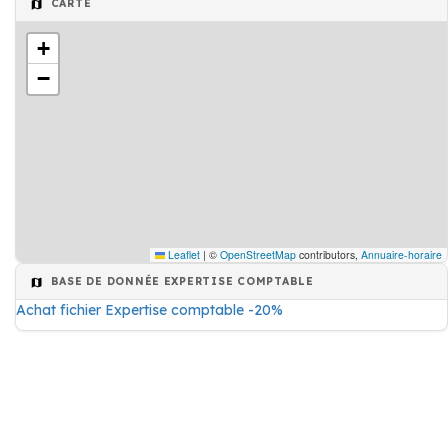
CARTE
+
−
Leaflet
|
©
OpenStreetMap
contributors,
Annuaire-horaire
BASE DE DONNÉE EXPERTISE COMPTABLE
Achat fichier Expertise comptable -20%