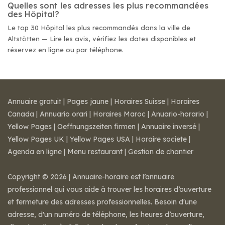
Quelles sont les adresses les plus recommandées
des Hôpital?
Le top 30 Hôpital les plus recommandés dans la ville de
Altstätten — Lire les avis, vérifiez les dates disponibles et
réservez en ligne ou par téléphone.
Annuaire gratuit
|
Pages jaune
|
Horaires Suisse
|
Horaires
Canada
|
Annuario orari
|
Horaires Maroc
|
Anuario-horario
|
Yellow Pages
|
Oeffnungszeiten firmen
|
Annuaire inversé
|
Yellow Pages UK
|
Yellow Pages USA
|
Horaire societe
|
Agenda en ligne
|
Menu restaurant
|
Gestion de chantier
Copyright © 2026 | Annuaire-horaire est l’annuaire
professionnel qui vous aide à trouver les horaires d’ouverture
et fermeture des adresses professionnelles. Besoin d'une
adresse, d'un numéro de téléphone, les heures d’ouverture,