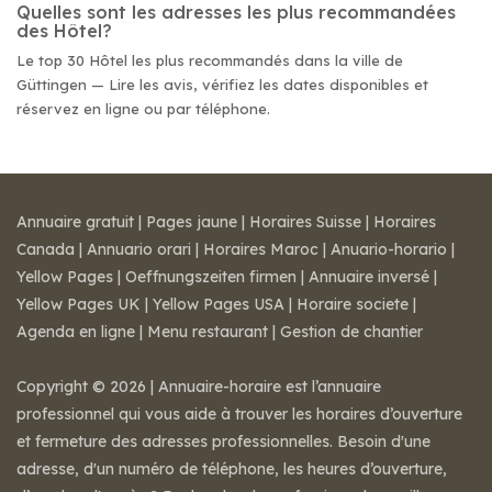
Quelles sont les adresses les plus recommandées
des Hôtel?
Le top 30 Hôtel les plus recommandés dans la ville de
Güttingen — Lire les avis, vérifiez les dates disponibles et
réservez en ligne ou par téléphone.
Annuaire gratuit
|
Pages jaune
|
Horaires Suisse
|
Horaires
Canada
|
Annuario orari
|
Horaires Maroc
|
Anuario-horario
|
Yellow Pages
|
Oeffnungszeiten firmen
|
Annuaire inversé
|
Yellow Pages UK
|
Yellow Pages USA
|
Horaire societe
|
Agenda en ligne
|
Menu restaurant
|
Gestion de chantier
Copyright © 2026 | Annuaire-horaire est l’annuaire
professionnel qui vous aide à trouver les horaires d’ouverture
et fermeture des adresses professionnelles. Besoin d'une
adresse, d'un numéro de téléphone, les heures d’ouverture,